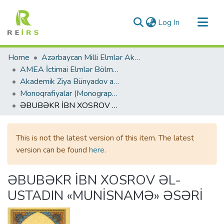
(current)
Log In
Communities & Collections
Home
Azərbaycan Milli Elmlər Akademiyası
All of DSpace
AMEA İctimai Elmlər Bölməsi
Akademik Ziya Bünyadov adına Şərqşünaslıq İnstitutu
Statistics
Monoqrafiyalar (Monographs)
ƏBUBƏKR İBN XOSROV ƏL-USTADIN «MUNİSNAMƏ» ƏSƏRİ
This is not the latest version of this item. The latest
version can be found
here
.
ƏBUBƏKR İBN XOSROV ƏL-
USTADIN «MUNİSNAMƏ» ƏSƏRİ