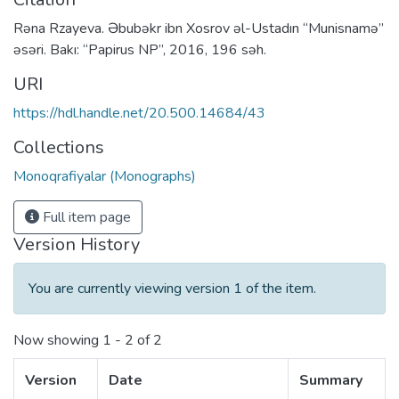
Rəna Rzayeva. Əbubəkr ibn Xosrov əl-Ustadın “Munisnamə”
əsəri. Bakı: “Papirus NP”, 2016, 196 səh.
URI
https://hdl.handle.net/20.500.14684/43
Collections
Monoqrafiyalar (Monographs)
Full item page
Version History
You are currently viewing version 1 of the item.
Now showing
1 - 2 of 2
Version
Date
Summary