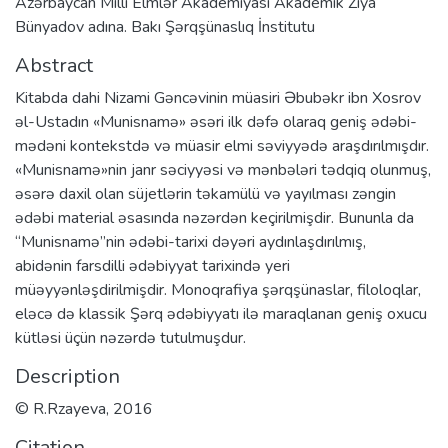
Azərbaycan Milli Elmlər Akademiyası Akademik Ziya
Bünyadov adına. Bakı Şərqşünaslıq İnstitutu
Abstract
Kitabda dahi Nizami Gəncəvinin müasiri Əbubəkr ibn Xosrov
əl-Ustadın «Munisnamə» əsəri ilk dəfə olaraq geniş ədəbi-
mədəni kontekstdə və müasir elmi səviyyədə araşdırılmışdır.
«Munisnamə»nin janr səciyyəsi və mənbələri tədqiq olunmuş,
əsərə daxil olan süjetlərin təkamülü və yayılması zəngin
ədəbi material əsasında nəzərdən keçirilmişdir. Bununla da
“Munisnamə”nin ədəbi-tarixi dəyəri aydınlaşdırılmış,
abidənin farsdilli ədəbiyyat tarixində yeri
müəyyənləşdirilmişdir. Monoqrafiya şərqşünaslar, filoloqlar,
eləcə də klassik Şərq ədəbiyyatı ilə maraqlanan geniş oxucu
kütləsi üçün nəzərdə tutulmuşdur.
Description
© R.Rzayeva, 2016
Citation