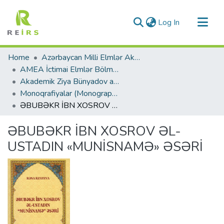
(current)
Log In
Communities & Collections
Home
Azərbaycan Milli Elmlər Akademiyası
All of DSpace
AMEA İctimai Elmlər Bölməsi
Akademik Ziya Bünyadov adına Şərqşünaslıq İnstitutu
Statistics
Monoqrafiyalar (Monographs)
ƏBUBƏKR İBN XOSROV ƏL-USTADIN «MUNİSNAMƏ» ƏSƏRİ
ƏBUBƏKR İBN XOSROV ƏL-
USTADIN «MUNİSNAMƏ» ƏSƏRİ