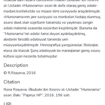
əl-Ustadın «Munisnamə» əsəri ilk dəfə olaraq geniş ədəbi-
mədəni kontekstdə və müasir elmi səviyyədə araşdırılmışdır.
«Munisnamə»nin janr səciyyəsi və mənbələri tədqiq olunmuş,
əsərə daxil olan süjetlərin təkamülü və yayılması zəngin
ədəbi material əsasında nəzərdən keçirilmişdir. Bununla da
“Munisnamə”nin ədəbi-tarixi dəyəri aydınlaşdırılmış,
abidənin farsdilli ədəbiyyat tarixində yeri
müəyyənləşdirilmişdir. Monoqrafiya şərqşünaslar, filoloqlar,
eləcə də klassik Şərq ədəbiyyatı ilə maraqlanan geniş oxucu
kütləsi üçün nəzərdə tutulmuşdur.
Description
© R.Rzayeva, 2016
Citation
Rəna Rzayeva. Əbubəkr ibn Xosrov əl-Ustadın “Munisnamə”
əsəri. Bakı: “Papirus NP”, 2016, 196 səh.
URI