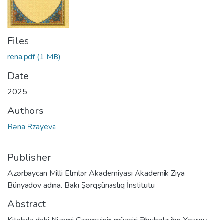
Files
rena.pdf
(1 MB)
Date
2025
Authors
Rəna Rzayeva
Publisher
Azərbaycan Milli Elmlər Akademiyası Akademik Ziya
Bünyadov adına. Bakı Şərqşünaslıq İnstitutu
Abstract
Kitabda dahi Nizami Gəncəvinin müasiri Əbubəkr ibn Xosrov