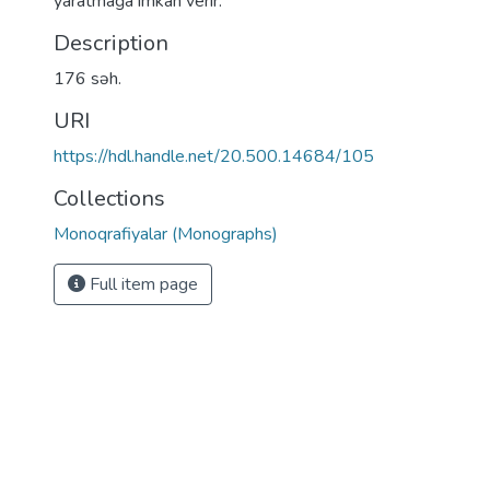
yaratmağa imkan verir.
Description
176 səh.
URI
https://hdl.handle.net/20.500.14684/105
Collections
Monoqrafiyalar (Monographs)
Full item page