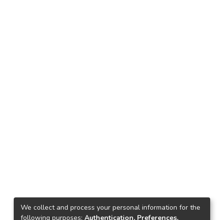
We collect and process your personal information for the
following purposes:
Authentication, Preferences,