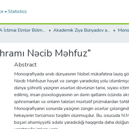
ce
Statistics
AMEA İctimai Elmlər Bölməsi
Akademik Ziya Bünyadov adına Şərqşünaslıq İnstitutu
ehramı Nəcib Məhfuz”
Abstract
Monoqrafiyada ərəb dünyasının Nobel mükafatına layiq görü
Nəcib Məhfuzun həyat və zəngin yaradıcılıq yolu izlənilmiş
dünya şöhrətli yazıçının əsərləri dövrünün tarixi, siyasi-ict
edilmiş, insan psixologiyasının ən dərin qatlarını özündə ək
qəhrəmanları və onların taleləri müxtəlif prizmalardan təhl
Monoqrafiyanın sonunda yazıçının zəngin əsərlər çələngind
hekayənin tərcüməsi təqdim olunmuşdur. Bu, oxucuda N.M
bəşəri əhəmiyyətli ədəbi yaradıcılığı haqqında daha dolğu