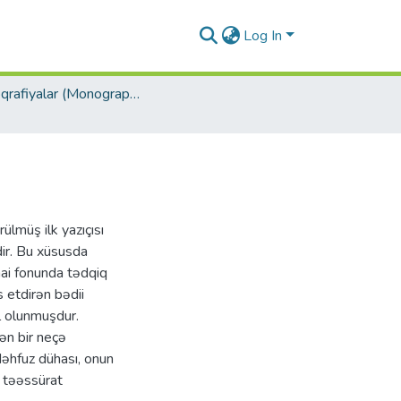
Log In
Monoqrafiyalar (Monographs)
lmüş ilk yazıçısı
dir. Bu xüsusda
imai fonunda tədqiq
s etdirən bədii
il olunmuşdur.
ən bir neçə
əhfuz dühası, onun
n təəssürat