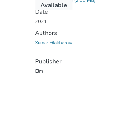
Xumar-mehfuz.pdf
(2.08 MB)
Available
Date
2021
Authors
Xumar Ələkbərova
Publisher
Elm