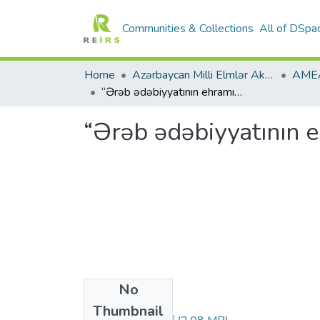
Communities & Collections
All of DSpa
Home
Azərbaycan Milli Elmlər Akademiyası
“Ərəb ədəbiyyatının ehramı Nəcib Məhfuz”
“Ərəb ədəbiyyatının 
No
Files
Thumbnail