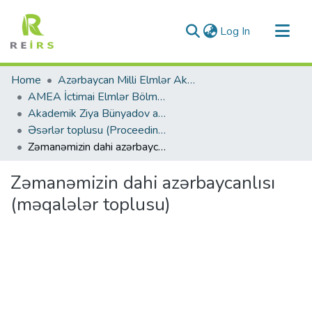
(current)
Log In
Communities & Collections
Home
Azərbaycan Milli Elmlər Akademiyası
All of DSpace
AMEA İctimai Elmlər Bölməsi
Akademik Ziya Bünyadov adına Şərqşünaslıq İnstitutu
Statistics
Əsərlər toplusu (Proceedings)
Zəmanəmizin dahi azərbaycanlısı (məqalələr toplusu)
Zəmanəmizin dahi azərbaycanlısı
(məqalələr toplusu)