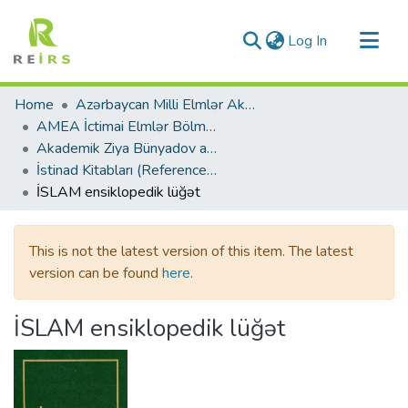
(current)
Log In
Communities & Collections
Home
Azərbaycan Milli Elmlər Akademiyası
All of DSpace
AMEA İctimai Elmlər Bölməsi
Akademik Ziya Bünyadov adına Şərqşünaslıq İnstitutu
Statistics
İstinad Kitabları (Reference Books)
İSLAM ensiklopedik lüğət
This is not the latest version of this item. The latest
version can be found
here
.
İSLAM ensiklopedik lüğət