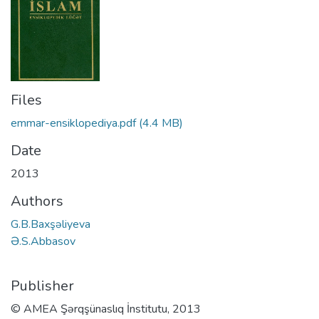
Files
emmar-ensiklopediya.pdf
(4.4 MB)
Date
2013
Authors
G.B.Baxşəliyeva
Ə.S.Abbasov
Publisher
© AMEA Şərqşünaslıq İnstitutu, 2013