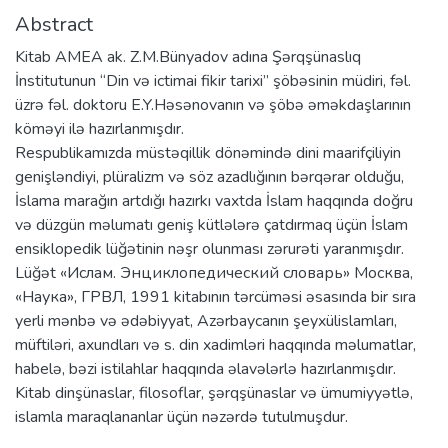
Abstract
Kitab AMEA ak. Z.M.Bünyadov adına Şərqşünaslıq
İnstitutunun “Din və ictimai fikir tarixi” şöbəsinin müdiri, fəl.
üzrə fəl. doktoru E.Y.Həsənovanın və şöbə əməkdaşlarının
köməyi ilə hazırlanmışdır.
Respublikamızda müstəqillik dönəmində dini maarifçiliyin
genişləndiyi, plüralizm və söz azadlığının bərqərar olduğu,
İslama marağın artdığı hazırkı vaxtda İslam haqqında doğru
və düzgün məlumatı geniş kütlələrə çatdırmaq üçün İslam
ensiklopedik lüğətinin nəşr olunması zərurəti yaranmışdır.
Lüğət «Ислам. Энциклопедический словарь» Москва,
«Наука», ГРВЛ, 1991 kitabının tərcüməsi əsasında bir sıra
yerli mənbə və ədəbiyyat, Azərbaycanın şeyxülislamları,
müftiləri, axundları və s. din xadimləri haqqında məlumatlar,
habelə, bəzi istilahlar haqqında əlavələrlə hazırlanmışdır.
Kitab dinşünaslar, filosoflar, şərqşünaslar və ümumiyyətlə,
islamla maraqlananlar üçün nəzərdə tutulmuşdur.