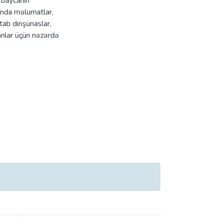
rbaycanın
qında məlumatlar,
itab dinşünaslar,
anlar üçün nəzərdə