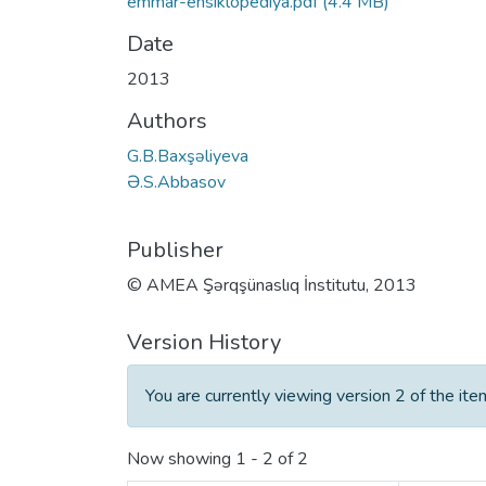
emmar-ensiklopediya.pdf
(4.4 MB)
Date
2013
Authors
G.B.Baxşəliyeva
Ə.S.Abbasov
Publisher
© AMEA Şərqşünaslıq İnstitutu, 2013
Version History
You are currently viewing version 2 of the ite
Now showing
1 - 2 of 2