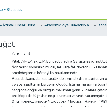
ce
Statistics
AMEA İctimai Elmlər Bölməsi
Akademik Ziya Bünyadov adına Şərqşünaslıq İnstitutu
üğət
Abstract
Kitab AMEA ak. Z.M.Bünyadov adına Şərqşünaslıq İnstitutu
fikir tarixi” şöbəsinin müdiri, fəl. üzrə fəl. doktoru E.Y.Hə
əməkdaşlarının köməyi ilə hazırlanmışdır.
Respublikamızda müstəqillik dönəmində dini maarifçiliyin ge
və söz azadlığının bərqərar olduğu, İslama marağın artdığı 
haqqında doğru və düzgün məlumatı geniş kütlələrə çatdı
ensiklopedik lüğətinin nəşr olunması zərurəti yaranmışdır.
Энциклопедический словарь» Москва, «Наука», ГРВЛ,