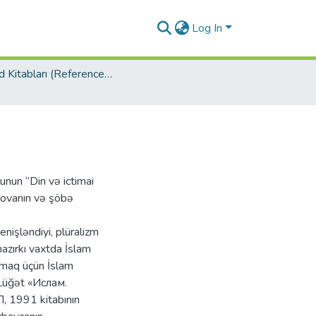
Log In
İstinad Kitabları (Reference Books)
nun “Din və ictimai
sənovanın və şöbə
nişləndiyi, plüralizm
hazırkı vaxtda İslam
rmaq üçün İslam
 Lüğət «Ислам.
 1991 kitabının