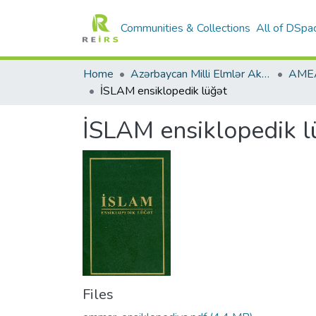
Communities & Collections
All of DSpa
Home
Azərbaycan Milli Elmlər Akademiyası
İSLAM ensiklopedik lüğət
İSLAM ensiklopedik l
Files