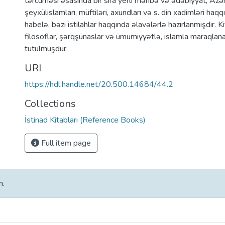
tərcüməsi əsasında bir sıra yerli mənbə və ədəbiyyat, Azə
şeyxülislamları, müftiləri, axundları və s. din xadimləri haq
habelə, bəzi istilahlar haqqında əlavələrlə hazırlanmışdır. K
filosoflar, şərqşünaslar və ümumiyyətlə, islamla maraqlan
tutulmuşdur.
URI
https://hdl.handle.net/20.500.14684/44.2
Collections
İstinad Kitabları (Reference Books)
Full item page
m.