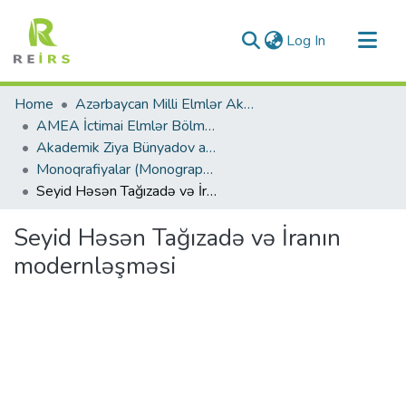
(current)
Log In
Communities & Collections
Home
Azərbaycan Milli Elmlər Akademiyası
All of DSpace
AMEA İctimai Elmlər Bölməsi
Akademik Ziya Bünyadov adına Şərqşünaslıq İnstitutu
Statistics
Monoqrafiyalar (Monographs)
Seyid Həsən Tağızadə və İranın modernləşməsi
Seyid Həsən Tağızadə və İranın
modernləşməsi