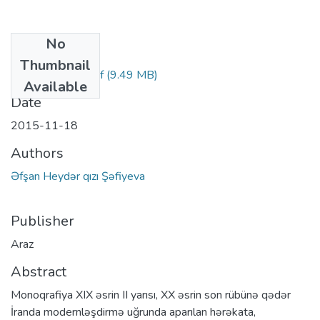
No
Files
Thumbnail
efsan-tagizade.pdf
(9.49 MB)
Available
Date
2015-11-18
Authors
Əfşan Heydər qızı Şəfiyeva
Publisher
Araz
Abstract
Monoqrafiya XIX əsrin II yarısı, XX əsrin son rübünə qədər
İranda modernləşdirmə uğrunda aparılan hərəkata,