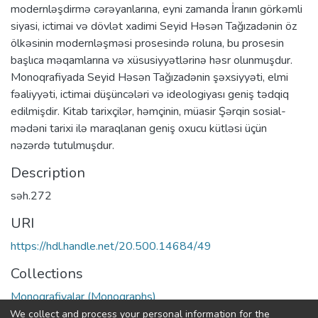
modernləşdirmə cərəyanlarına, eyni zamanda İranın görkəmli
siyasi, ictimai və dövlət xadimi Seyid Həsən Tağızadənin öz
ölkəsinin modernləşməsi prosesində roluna, bu prosesin
başlıca məqamlarına və xüsusiyyətlərinə həsr olunmuşdur.
Monoqrafiyada Seyid Həsən Tağızadənin şəxsiyyəti, elmi
fəaliyyəti, ictimai düşüncələri və ideologiyası geniş tədqiq
edilmişdir. Kitab tarixçilər, həmçinin, müasir Şərqin sosial-
mədəni tarixi ilə maraqlanan geniş oxucu kütləsi üçün
nəzərdə tutulmuşdur.
Description
səh.272
URI
https://hdl.handle.net/20.500.14684/49
Collections
Monoqrafiyalar (Monographs)
We collect and process your personal information for the