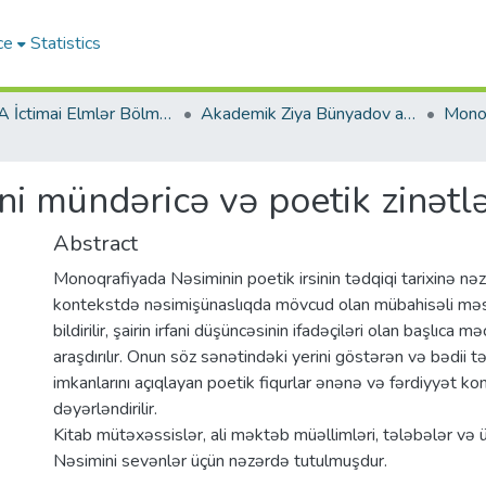
ce
Statistics
AMEA İctimai Elmlər Bölməsi
Akademik Ziya Bünyadov adına Şərqşünaslıq İnstitutu
fani mündəricə və poetik zinət
Abstract
Monoqrafiyada Nəsiminin poetik irsinin tədqiqi tarixinə nəzə
kontekstdə nəsimişünaslıqda mövcud olan mübahisəli mə
bildirilir, şairin irfani düşüncəsinin ifadəçiləri olan başlıca 
araşdırılır. Onun söz sənətindəki yerini göstərən və bədii 
imkanlarını açıqlayan poetik fiqurlar ənənə və fərdiyyət k
dəyərləndirilir.
Kitab mütəxəssislər, ali məktəb müəllimləri, tələbələr və
Nəsimini sevənlər üçün nəzərdə tutulmuşdur.