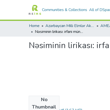
Communities & Collections
All of DSpa
Home
Azərbaycan Milli Elmlər Akademiyası
Nəsiminin lirikası: irfani mündəricə və poetik zinətlər. Nəsimi-650
Nəsiminin lirikası: ir
No
Files
Thumbnail