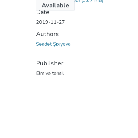
Nesiminin_lirikasi.pdf
(3.67 MB)
Available
Date
2019-11-27
Authors
Səadət Şıxıyeva
Publisher
Elm və təhsil