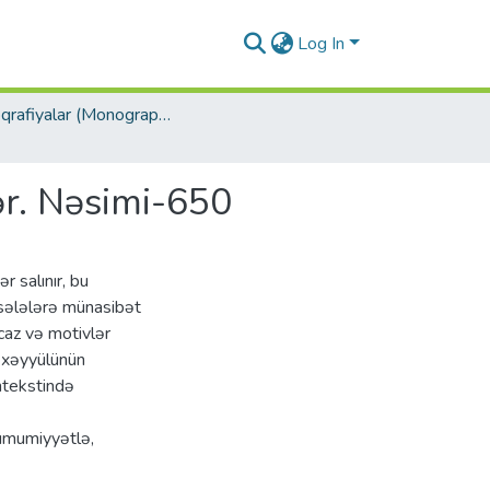
Log In
Monoqrafiyalar (Monographs)
lər. Nəsimi-650
r salınır, bu
sələlərə münasibət
məcaz və motivlər
təxəyyülünün
ontekstində
 ümumiyyətlə,