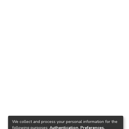
We collect and process your personal information for the
following purposes:
Authentication, Preferences,