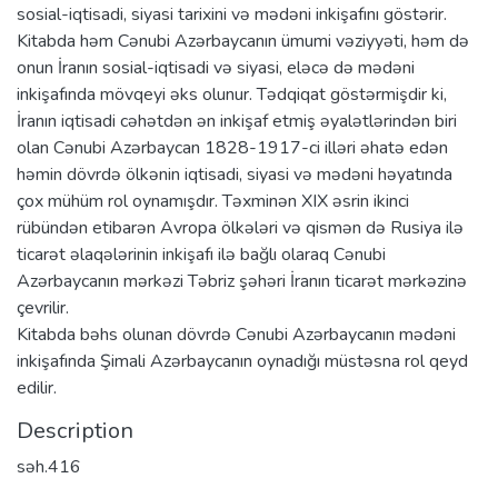
sosial-iqtisadi, siyasi tarixini və mədəni inkişafını göstərir.
Kitabda həm Cənubi Azərbaycanın ümumi vəziyyəti, həm də
onun İranın sosial-iqtisadi və siyasi, eləcə də mədəni
inkişafında mövqeyi əks olunur. Tədqiqat göstərmişdir ki,
İranın iqtisadi cəhətdən ən inkişaf etmiş əyalətlərindən biri
olan Cənubi Azərbaycan 1828-1917-ci illəri əhatə edən
həmin dövrdə ölkənin iqtisadi, siyasi və mədəni həyatında
çox mühüm rol oynamışdır. Təxminən XIX əsrin ikinci
rübündən etibarən Avropa ölkələri və qismən də Rusiya ilə
ticarət əlaqələrinin inkişafı ilə bağlı olaraq Cənubi
Azərbaycanın mərkəzi Təbriz şəhəri İranın ticarət mərkəzinə
çevrilir.
Kitabda bəhs olunan dövrdə Cənubi Azərbaycanın mədəni
inkişafında Şimali Azərbaycanın oynadığı müstəsna rol qeyd
edilir.
Description
səh.416