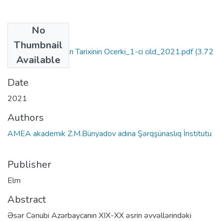
No
Files
Thumbnail
Cenubi-Azerbaycan Tarixinin Ocerki_1-ci cild_2021.pdf
(3.72
Available
MB)
Date
2021
Authors
AMEA akademik Z.M.Bünyadov adına Şərqşünaslıq İnstitutu
Publisher
Elm
Abstract
Əsər Cənubi Azərbaycanın XIX-XX əsrin əvvəllərindəki