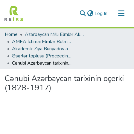
(current)
Log In
Communities & Collections
Home
Azərbaycan Milli Elmlər Akademiyası
All of DSpace
AMEA İctimai Elmlər Bölməsi
Akademik Ziya Bünyadov adına Şərqşünaslıq İnstitutu
Statistics
Əsərlər toplusu (Proceedings)
Cənubi Azərbaycan tarixinin oçerki (1828-1917)
Cənubi Azərbaycan tarixinin oçerki
(1828-1917)