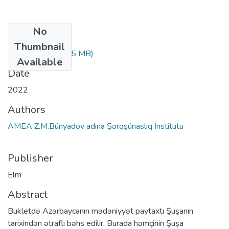
No
Files
Thumbnail
shusha.az.pdf
(2.65 MB)
Available
Date
2022
Authors
AMEA Z.M.Bünyadov adına Şərqşünaslıq İnstitutu
Publisher
Elm
Abstract
Bukletdə Azərbaycanın mədəniyyət paytaxtı Şuşanın
tarixindən ətraflı bəhs edilir. Burada həmçinin Şuşa