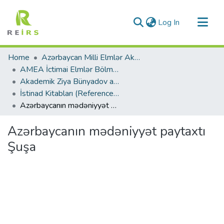
(current)
Log In
Communities & Collections
Home
Azərbaycan Milli Elmlər Akademiyası
All of DSpace
AMEA İctimai Elmlər Bölməsi
Akademik Ziya Bünyadov adına Şərqşünaslıq İnstitutu
Statistics
İstinad Kitabları (Reference Books)
Azərbaycanın mədəniyyət paytaxtı Şuşa
Azərbaycanın mədəniyyət paytaxtı
Şuşa