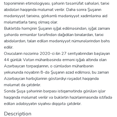
toponiminin etimologiyası, şəhərin təsərrüfat sahələri, tarixi
abidələri haqqında məlumat verilir. Daha sonra Şuşanın
mədəniyyət tarixinə, görkəmli mədəniyyət xadimlərinə aid
məlumatlarla tanış olmaq olar.
Bukletdə həmçinin Şuşanın işğal edilməsindən, işğal zamanı
şəhərdə ermənilər tərəfindən dağıdılan binalardan, tarixi
abidələrdən, talan edilən mədəniyyət nümunələrindən bəhs
edilir.
Oxucuların nəzərinə 2020-ci ilin 27 sentyabrından başlayan
44 günlük Vətən müharibəsində erməni işğalı altında olan
Azərbaycan torpaqlarının, o cümlədən müharibənin
yekununda noyabrın 8-də Şuşanın azad edilməsi, bu zaman
Azərbaycan hərbçilərinin göstərdiyi rəşadət haqqında
məlumat da çatdırılır.
Sonda Şuşa şəhərinin bərpası istiqamətində görülən işlər
haqqında məlumat verilir və bukletin hazırlanmasında istifadə
edilən ədəbiyyatın siyahısı diqqətə çatdırılır.
Description