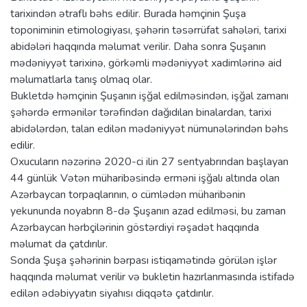
tarixindən ətraflı bəhs edilir. Burada həmçinin Şuşa
toponiminin etimologiyası, şəhərin təsərrüfat sahələri, tarixi
abidələri haqqında məlumat verilir. Daha sonra Şuşanın
mədəniyyət tarixinə, görkəmli mədəniyyət xadimlərinə aid
məlumatlarla tanış olmaq olar.
Bukletdə həmçinin Şuşanın işğal edilməsindən, işğal zamanı
şəhərdə ermənilər tərəfindən dağıdılan binalardan, tarixi
abidələrdən, talan edilən mədəniyyət nümunələrindən bəhs
edilir.
Oxucuların nəzərinə 2020-ci ilin 27 sentyabrından başlayan
44 günlük Vətən müharibəsində erməni işğalı altında olan
Azərbaycan torpaqlarının, o cümlədən müharibənin
yekununda noyabrın 8-də Şuşanın azad edilməsi, bu zaman
Azərbaycan hərbçilərinin göstərdiyi rəşadət haqqında
məlumat da çatdırılır.
Sonda Şuşa şəhərinin bərpası istiqamətində görülən işlər
haqqında məlumat verilir və bukletin hazırlanmasında istifadə
edilən ədəbiyyatın siyahısı diqqətə çatdırılır.