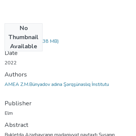
No
Files
Thumbnail
shusha.fars.pdf
(2.38 MB)
Available
Date
2022
Authors
AMEA Z.M.Bünyadov adına Şərqşünaslıq İnstitutu
Publisher
Elm
Abstract
Bukletdə Azərbaycanın mədəniyyət paytaxtı Şuşanın