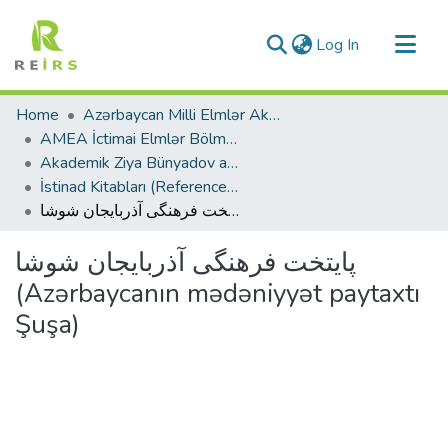
(current)
Log In
Communities & Collections
Home
Azərbaycan Milli Elmlər Akademiyası
All of DSpace
AMEA İctimai Elmlər Bölməsi
Akademik Ziya Bünyadov adına Şərqşünaslıq İnstitutu
Statistics
İstinad Kitabları (Reference Books)
پایتخت فرهنگی آذربایجان شوشا (Azərbaycanın mədəniyyət paytaxtı Şuşa)
پایتخت فرهنگی آذربایجان شوشا
(Azərbaycanın mədəniyyət paytaxtı
Şuşa)